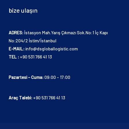
bize ulaşın
ADRES:
İstasyon Mah.Yarış Çıkmazı Sok.No:1 İç Kapı
No:204/2 İstim/İstanbul
E-MAIL:
info@dsgloballogistic.com
TEL :
+90 531 766 41 13
Pazartesi – Cuma:
09:00 – 17:00
Araç Talebi:
+90 531 766 41 13