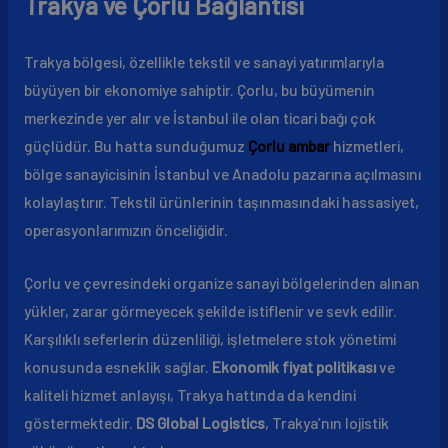
Trakya ve Çorlu Bağlantısı
Trakya bölgesi, özellikle tekstil ve sanayi yatırımlarıyla
büyüyen bir ekonomiye sahiptir. Çorlu, bu büyümenin
merkezinde yer alır ve İstanbul ile olan ticari bağı çok
güçlüdür. Bu hatta sunduğumuz
Çorlu ambar
hizmetleri,
bölge sanayicisinin İstanbul ve Anadolu pazarına açılmasını
kolaylaştırır. Tekstil ürünlerinin taşınmasındaki hassasiyet,
operasyonlarımızın önceliğidir.
Çorlu ve çevresindeki organize sanayi bölgelerinden alınan
yükler, zarar görmeyecek şekilde istiflenir ve sevk edilir.
Karşılıklı seferlerin düzenliliği, işletmelere stok yönetimi
konusunda esneklik sağlar.
Ekonomik fiyat politikası
ve
kaliteli hizmet anlayışı, Trakya hattında da kendini
göstermektedir.
DS Global Logistics
, Trakya’nın lojistik