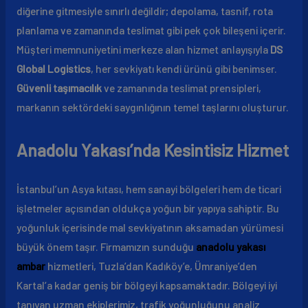
diğerine gitmesiyle sınırlı değildir; depolama, tasnif, rota
planlama ve zamanında teslimat gibi pek çok bileşeni içerir.
Müşteri memnuniyetini merkeze alan hizmet anlayışıyla
DS
Global Logistics
, her sevkiyatı kendi ürünü gibi benimser.
Güvenli taşımacılık
ve zamanında teslimat prensipleri,
markanın sektördeki saygınlığının temel taşlarını oluşturur.
Anadolu Yakası’nda Kesintisiz Hizmet
İstanbul’un Asya kıtası, hem sanayi bölgeleri hem de ticari
işletmeler açısından oldukça yoğun bir yapıya sahiptir. Bu
yoğunluk içerisinde mal sevkiyatının aksamadan yürümesi
büyük önem taşır. Firmamızın sunduğu
anadolu yakası
ambar
hizmetleri, Tuzla’dan Kadıköy’e, Ümraniye’den
Kartal’a kadar geniş bir bölgeyi kapsamaktadır. Bölgeyi iyi
tanıyan uzman ekiplerimiz, trafik yoğunluğunu analiz