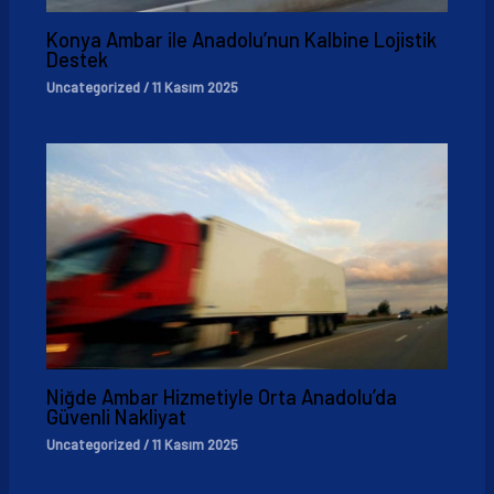
Konya Ambar ile Anadolu’nun Kalbine Lojistik
Destek
Uncategorized
/
11 Kasım 2025
Niğde Ambar Hizmetiyle Orta Anadolu’da
Güvenli Nakliyat
Uncategorized
/
11 Kasım 2025