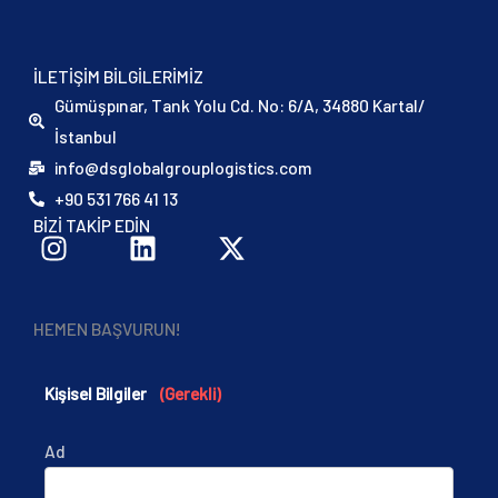
ILETIŞIM BILGILERIMIZ
Gümüşpınar, Tank Yolu Cd. No: 6/A, 34880 Kartal/
İstanbul
info@dsglobalgrouplogistics.com
+90 531 766 41 13
I
L
X
BIZI TAKIP EDIN
n
i
-
s
n
t
t
k
w
HEMEN BAŞVURUN!
a
e
i
g
d
t
r
i
t
Kişisel Bilgiler
(Gerekli)
a
n
e
m
r
Ad