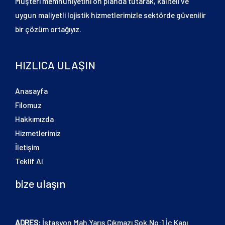
Müşteri memnuniyetini ön planda tutarak, kaliteli ve
uygun maliyetli lojistik hizmetlerimizle sektörde güvenilir
bir çözüm ortağıyız.
HIZLICA ULAŞIN
Anasayfa
Filomuz
Hakkımızda
Hizmetlerimiz
İletişim
Teklif Al
bize ulaşın
ADRES:
İstasyon Mah.Yarış Çıkmazı Sok.No:1 İç Kapı