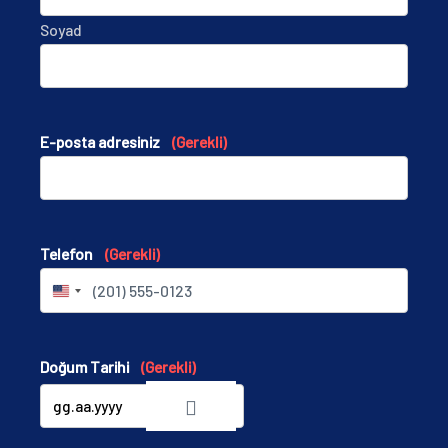
Soyad
E-posta adresiniz
(Gerekli)
Telefon
(Gerekli)
U
N
I
T
Doğum Tarihi
(Gerekli)
E
D
S
T