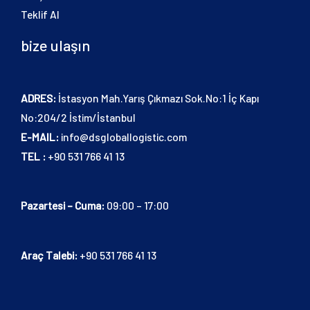
Teklif Al
bize ulaşın
ADRES:
İstasyon Mah.Yarış Çıkmazı Sok.No:1 İç Kapı
No:204/2 İstim/İstanbul
E-MAIL:
info@dsgloballogistic.com
TEL :
+90 531 766 41 13
Pazartesi – Cuma:
09:00 – 17:00
Araç Talebi:
+90 531 766 41 13