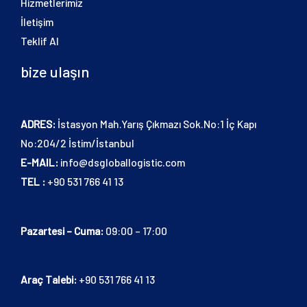
Hizmetlerimiz
İletişim
Teklif Al
bize ulaşın
ADRES:
İstasyon Mah.Yarış Çıkmazı Sok.No:1 İç Kapı
No:204/2 İstim/İstanbul
E-MAIL:
info@dsgloballogistic.com
TEL :
+90 531 766 41 13
Pazartesi – Cuma:
09:00 – 17:00
Araç Talebi:
+90 531 766 41 13