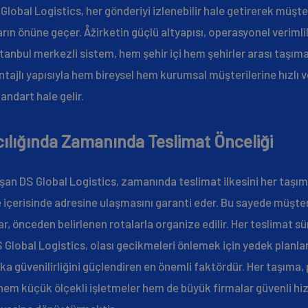
lobal Logistics, her gönderiyi izlenebilir hale getirerek müşteri
arın önüne geçer. Åžirketin güçlü altyapısı, operasyonel verimliliğ
İstanbul merkezli sistem, hem şehir içi hem şehirler arası taşı
antajlı yapısıyla hem bireysel hem kurumsal müşterilerine hızlı
tandart hale gelir.
ılığında Zamanında Teslimat Önceliği
şan DS Global Logistics, zamanında teslimat ilkesini her taşım
 içerisinde adresine ulaşmasını garanti eder. Bu sayede müşter
lar, önceden belirlenen rotalarla organize edilir. Her teslimat sü
S Global Logistics, olası gecikmeleri önlemek için yedek planlam
a güvenilirliğini güçlendiren en önemli faktördür. Her taşıma,
em küçük ölçekli işletmeler hem de büyük firmalar güvenli hizm