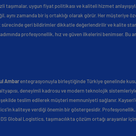
li taşımalar, uygun fiyat politikası ve kaliteli hizmet anlayışıy
il, aynı zamanda bir iş ortaklığı olarak görür. Her müşteriye ö
 sürecinde geri bildirimler dikkatle değerlendirilir ve kalite stand
 adımında profesyonellik, hız ve güven ilkelerini benimser. Bu an
ul Ambar
entegrasyonuyla birleştiğinde Türkiye genelinde kusur
ü altyapısı, deneyimli kadrosu ve modern teknolojik sistemleriyl
şekilde teslim edilerek müşteri memnuniyeti sağlanır. Kayseri
cs’in kaliteye verdiği önemin bir göstergesidir. Profesyonellik,
. DS Global Logistics, taşımacılıkta çözüm ortağı arayanlar için