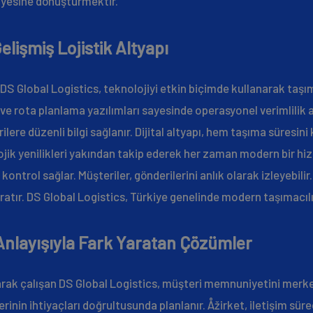
kayesine dönüştürmektir.
elişmiş Lojistik Altyapı
DS Global Logistics, teknolojiyi etkin biçimde kullanarak taşım
 ve rota planlama yazılımları sayesinde operasyonel verimlilik art
lere düzenli bilgi sağlanır. Dijital altyapı, hem taşıma süresini 
lojik yenilikleri yakından takip ederek her zaman modern bir hi
kontrol sağlar. Müşteriler, gönderilerini anlık olarak izleyebilir
yaratır. DS Global Logistics, Türkiye genelinde modern taşımacı
Anlayışıyla Fark Yaratan Çözümler
arak çalışan DS Global Logistics, müşteri memnuniyetini merk
rinin ihtiyaçları doğrultusunda planlanır. Åžirket, iletişim sü