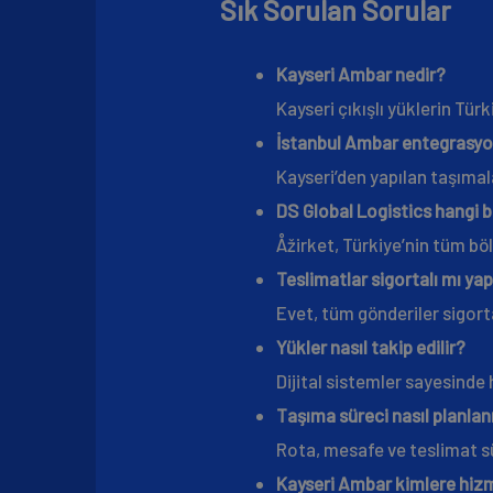
Sık Sorulan Sorular
Kayseri Ambar nedir?
Kayseri çıkışlı yüklerin Tür
İstanbul Ambar entegrasyon
Kayseri’den yapılan taşımala
DS Global Logistics hangi b
Åžirket, Türkiye’nin tüm böl
Teslimatlar sigortalı mı yap
Evet, tüm gönderiler sigor
Yükler nasıl takip edilir?
Dijital sistemler sayesinde h
Taşıma süreci nasıl planlan
Rota, mesafe ve teslimat sü
Kayseri Ambar kimlere hizm