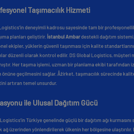
fesyonel Taşımacılık Hizmeti
ogistics’in deneyimli kadrosu sayesinde tam bir profesyonellik 
ma planları geliştirir.
İstanbul Ambar
destekli dağıtım sistemi
el ekipler, yüklerin güvenli taşınması için kalite standartların
ar düzenli olarak kontrol edilir. DS Global Logistics, müşter
tır. Her taşıma işlemi, uzman bir planlama ekibi tarafından izle
 önüne geçilmesini sağlar. Åžirket, taşımacılık sürecinde kalite
tini artıran temel unsurdur.
asyonu ile Ulusal Dağıtım Gücü
Logistics’in Türkiye genelinde güçlü bir dağıtım ağı kurmasını s
ik ağ üzerinden yönlendirilerek ülkenin her bölgesine ulaştırılı