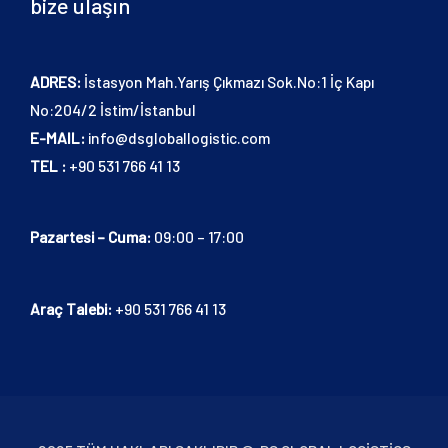
bize ulaşın
ADRES:
İstasyon Mah.Yarış Çıkmazı Sok.No:1 İç Kapı
No:204/2 İstim/İstanbul
E-MAIL:
info@dsgloballogistic.com
TEL :
+90 531 766 41 13
Pazartesi – Cuma:
09:00 – 17:00
Araç Talebi:
+90 531 766 41 13