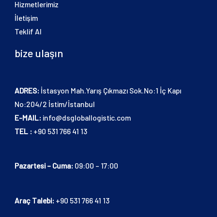
Hizmetlerimiz
İletişim
Teklif Al
bize ulaşın
ADRES:
İstasyon Mah.Yarış Çıkmazı Sok.No:1 İç Kapı
No:204/2 İstim/İstanbul
E-MAIL:
info@dsgloballogistic.com
TEL :
+90 531 766 41 13
Pazartesi – Cuma:
09:00 – 17:00
Araç Talebi:
+90 531 766 41 13