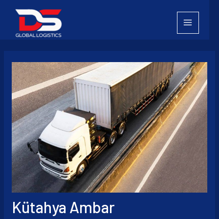
İçeriğe
atla
Kütahya Ambar