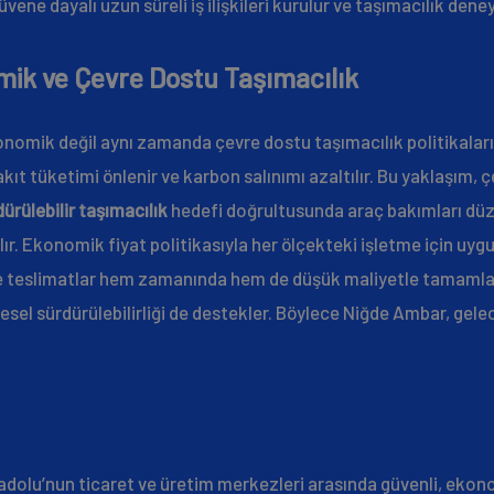
vene dayalı uzun süreli iş ilişkileri kurulur ve taşımacılık den
ik ve Çevre Dostu Taşımacılık
nomik değil aynı zamanda çevre dostu taşımacılık politikalarıy
ıt tüketimi önlenir ve karbon salınımı azaltılır. Bu yaklaşım, çe
ürülebilir taşımacılık
hedefi doğrultusunda araç bakımları düzen
ılır. Ekonomik fiyat politikasıyla her ölçekteki işletme için uy
de teslimatlar hem zamanında hem de düşük maliyetle tamamlanı
el sürdürülebilirliği de destekler. Böylece Niğde Ambar, gelece
nadolu’nun ticaret ve üretim merkezleri arasında güvenli, eko