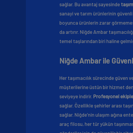
sağlar. Bu avantaj sayesinde
taşım
sanayi ve tarım ürünlerinin güvenl
boyunca ürünlerin zarar görmemesi 
da artırır. Niğde Ambar taşımacıl
temel taşlarından biri haline gelmiş
Niğde Ambar ile Güven
Her taşımacılık sürecinde güven ve
müşterilerine üstün bir hizmet den
seviyeye indirir.
Profesyonel ekiple
sağlar. Özellikle şehirler arası ta
sağlar. Niğde’nin ulaşım ağına ent
araç filosu, her tür yükün taşınmas
gönderiler için de güvenilir bir alte