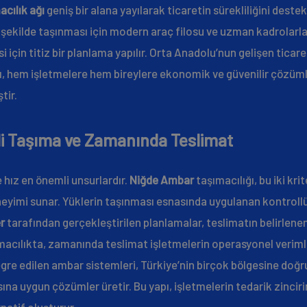
acılık ağı
geniş bir alana yayılarak ticaretin sürekliliğini deste
i şekilde taşınması için modern araç filosu ve uzman kadrolarla
için titiz bir planlama yapılır. Orta Anadolu’nun gelişen ticar
ığı, hem işletmelere hem bireylere ekonomik ve güvenilir çözü
tir.
li Taşıma ve Zamanında Teslimat
 hız en önemli unsurlardır.
Niğde Ambar
taşımacılığı, bu iki kri
eyimi sunar. Yüklerin taşınması esnasında uygulanan kontrollü 
r
tarafından gerçekleştirilen planlamalar, teslimatın belirl
şımacılıkta, zamanında teslimat işletmelerin operasyonel veriml
egre edilen ambar sistemleri, Türkiye’nin birçok bölgesine doğ
ına uygun çözümler üretir. Bu yapı, işletmelerin tedarik zinciri
rnatif oluşturur.