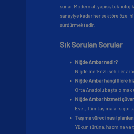
sunar. Modern altyapısı, teknoloji
sanayiye kadar her sektöre özel hi
sürdürmektedir.
Sık Sorulan Sorular
Niğde Ambar nedir?
Niğde merkezli şehirler aras
Niğde Ambar hangi illere hi
Orta Anadolu başta olmak ü
Niğde Ambar hizmeti güvenl
Evet, tüm taşımalar sigorta
Taşıma süreci nasıl planlan
Yükün türüne, hacmine ve t