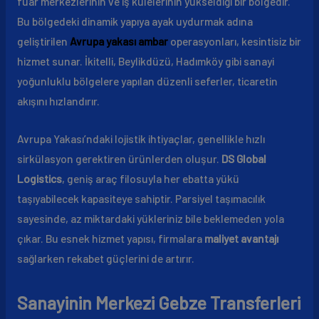
fuar merkezlerinin ve iş kulelerinin yükseldiği bir bölgedir.
Bu bölgedeki dinamik yapıya ayak uydurmak adına
geliştirilen
Avrupa yakası ambar
operasyonları, kesintisiz bir
hizmet sunar. İkitelli, Beylikdüzü, Hadımköy gibi sanayi
yoğunluklu bölgelere yapılan düzenli seferler, ticaretin
akışını hızlandırır.
Avrupa Yakası’ndaki lojistik ihtiyaçlar, genellikle hızlı
sirkülasyon gerektiren ürünlerden oluşur.
DS Global
Logistics
, geniş araç filosuyla her ebatta yükü
taşıyabilecek kapasiteye sahiptir. Parsiyel taşımacılık
sayesinde, az miktardaki yükleriniz bile beklemeden yola
çıkar. Bu esnek hizmet yapısı, firmalara
maliyet avantajı
sağlarken rekabet güçlerini de artırır.
Sanayinin Merkezi Gebze Transferleri