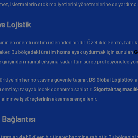
hizmet, işletmelerin stok maliyetlerini yönetmelerine de yardımcı
e Lojistik
inin en önemli üretim üslerinden biridir. Özellikle Gebze, fabri
çeker. Bu bölgedeki üretim hızına ayak uydurmak için sunulan
G
girişinden mamul çıkışına kadar tüm süreç profesyonelce yöne
ürkiye’nin her noktasına güvenle taşınır.
DS Global Logistics
, 
ü emtiayı taşıyabilecek donanıma sahiptir.
Sigortalı taşımacılı
alınır ve iş süreçlerinin aksaması engellenir.
 Bağlantısı
atırımlarıyla büyüyen bir ticaret hacmine sahiptir. Bu bölgenin l