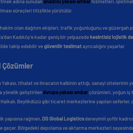
netmek adına sunulan
anadolu yakası ambar
hizmetleri, işletmel
ası süreçleri titizlikle yürütülür.
hakim olan dağıtım ekipleri, trafik yoğunluğunu ve güzergah pl
la’dan Kadıköy’e kadar geniş bir yelpazede
kesintisiz lojistik d
lde takip edebilir ve
güvenilir teslimat
ayrıcalığını yaşarlar.
l Çözümler
 Yakası, ithalat ve ihracatın kalbinin attığı, sanayi sitelerinin y
a yönelik geliştirilen
Avrupa yakası ambar
çözümleri, yoğun iş
, Halkalı, Beylikdüzü gibi ticaret merkezlerine yapılan seferler, d
ik yapısına rağmen,
DS Global Logistics
deneyimli şoför kadros
ne geçer. Bölgedeki depolama ve aktarma merkezleri sayesinde