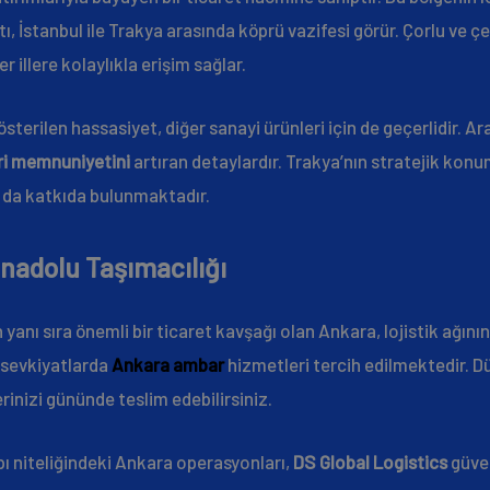
ı, İstanbul ile Trakya arasında köprü vazifesi görür. Çorlu ve 
 illere kolaylıkla erişim sağlar.
sterilen hassasiyet, diğer sanayi ürünleri için de geçerlidir. Ar
i memnuniyetini
artıran detaylardır. Trakya’nın stratejik kon
da katkıda bulunmaktadır.
nadolu Taşımacılığı
yanı sıra önemli bir ticaret kavşağı olan Ankara, lojistik ağının 
n sevkiyatlarda
Ankara ambar
hizmetleri tercih edilmektedir. Dü
rinizi gününde teslim edebilirsiniz.
pı niteliğindeki Ankara operasyonları,
DS Global Logistics
güven