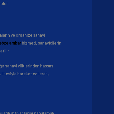
 olur.
kaların ve organize sanayi
ebze ambar
hizmeti, sanayicilerin
tilir.
ağır sanayi yüklerinden hassas
k
ilkesiyle hareket edilerek,
ojistik ihtiyaçlarını karşılamak