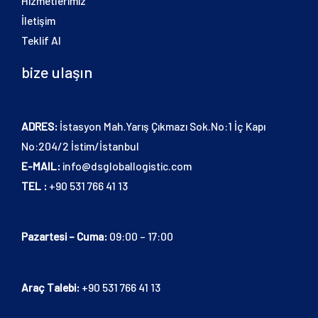
Hizmetlerimiz
İletişim
Teklif Al
bize ulaşın
ADRES:
İstasyon Mah.Yarış Çıkmazı Sok.No:1 İç Kapı
No:204/2 İstim/İstanbul
E-MAIL:
info@dsgloballogistic.com
TEL :
+90 531 766 41 13
Pazartesi – Cuma:
09:00 – 17:00
Araç Talebi:
+90 531 766 41 13