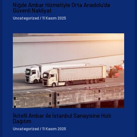
Niğde Ambar Hizmetiyle Orta Anadolu’da
Güvenli Nakliyat
Uncategorized
/
11 Kasım 2025
İkitelli Ambar ile İstanbul Sanayisine Hızlı
Dağıtım
Uncategorized
/
11 Kasım 2025