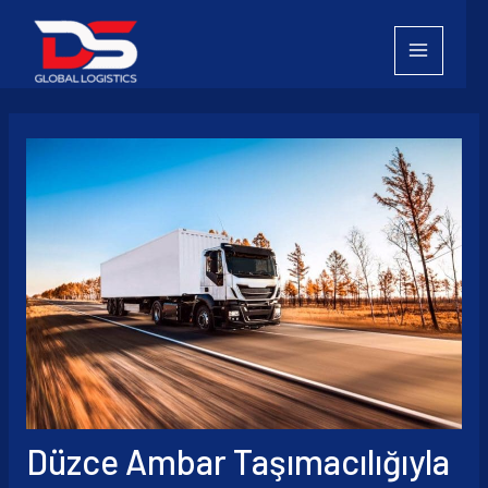
İçeriğe
atla
Düzce Ambar Taşımacılığıyla