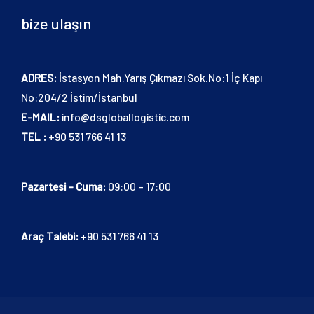
bize ulaşın
ADRES:
İstasyon Mah.Yarış Çıkmazı Sok.No:1 İç Kapı
No:204/2 İstim/İstanbul
E-MAIL:
info@dsgloballogistic.com
TEL :
+90 531 766 41 13
Pazartesi – Cuma:
09:00 – 17:00
Araç Talebi:
+90 531 766 41 13