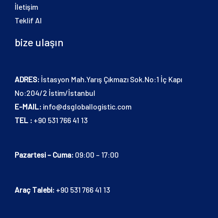
İletişim
Teklif Al
bize ulaşın
ADRES:
İstasyon Mah.Yarış Çıkmazı Sok.No:1 İç Kapı
No:204/2 İstim/İstanbul
E-MAIL:
info@dsgloballogistic.com
TEL :
+90 531 766 41 13
Pazartesi – Cuma:
09:00 – 17:00
Araç Talebi:
+90 531 766 41 13