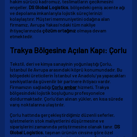
hakim sürücü kadromuz, teslimatların gecikmesini
engeller.
DS Global Logistics
, bölgedeki geniş acente ağı
ve depolama imkanlarıyla lojistik süreçlerinizi
kolaylaştırır. Müşteri memnuniyetini odağına alan
firmamız, Avrupa Yakası’ndaki tüm nakliye
ihtiyaçlarınızda
çözüm ortağınız
olmaya devam
etmektedir.
Trakya Bölgesine Açılan Kapı: Çorlu
Tekstil, deri ve kimya sanayinin yoğunlaştığı Çorlu,
İstanbul ile Avrupa arasındaki köprü konumundadır. Bu
bölgedeki üreticilerin İstanbul ve Anadolu’ya yapacakları
sevkiyatlarda güvenilir bir partnere ihtiyacı vardır.
Firmamızın sağladığı
Çorlu ambar
hizmeti, Trakya
bölgesindeki lojistik boşluğunu profesyonelce
doldurmaktadır. Çorlu’dan alınan yükler, en kısa sürede
varış noktalarına ulaştırılır.
Çorlu hattında gerçekleştirdiğimiz düzenli seferler,
işletmelerin stok maliyetlerini düşürmesine ve
siparişlerini zamanında yetiştirmesine olanak tanır.
DS
Global Logistics
, taşınan ürünün cinsine göre özel