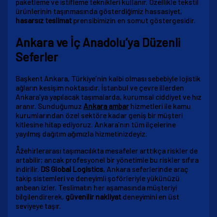
paketleme ve istifleme teknikleri kullanır. Özellikle tekstil
ürünlerinin taşınmasında gösterdiğimiz hassasiyet,
hasarsız teslimat
prensibimizin en somut göstergesidir.
Ankara ve İç Anadolu’ya Düzenli
Seferler
Başkent Ankara, Türkiye’nin kalbi olması sebebiyle lojistik
ağların kesişim noktasıdır. İstanbul ve çevre illerden
Ankara’ya yapılacak taşımalarda, kurumsal ciddiyet ve hız
aranır. Sunduğumuz
Ankara ambar
hizmetleri ile kamu
kurumlarından özel sektöre kadar geniş bir müşteri
kitlesine hitap ediyoruz. Ankara’nın tüm ilçelerine
yayılmış dağıtım ağımızla hizmetinizdeyiz.
Åžehirlerarası taşımacılıkta mesafeler arttıkça riskler de
artabilir; ancak profesyonel bir yönetimle bu riskler sıfıra
indirilir.
DS Global Logistics
, Ankara seferlerinde araç
takip sistemleri ve deneyimli şoförleriyle yükünüzü
anbean izler. Teslimatın her aşamasında müşteriyi
bilgilendirerek,
güvenilir nakliyat
deneyimini en üst
seviyeye taşır.