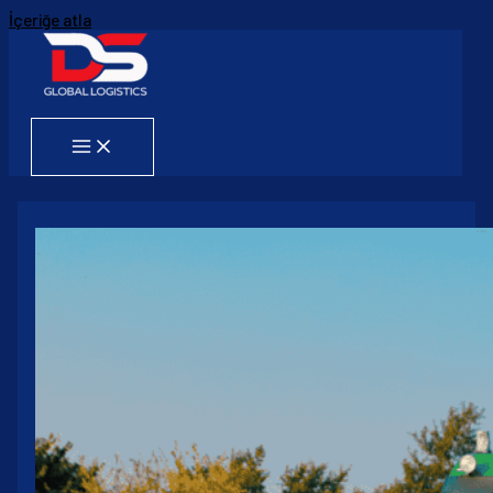
İçeriğe atla