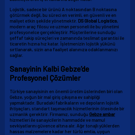
Lojistik, sadece bir ürünü A noktasından B noktasına
götürmek değil, bu süreci en verimli, en güvenli ve en
maliyet etkin şekilde yönetmektir.
DS Global Logistics
,
modern araç filosu ve uzman personeli ile bu yönetimi
profesyonelce gerçekleştirir. Müşterilerine sunduğu
şeffaf takip süreçleri ve zamanında teslimat garantisi ile
ticaretin hızına hız katar. İşletmenizin lojistik yükünü
sırtlanarak, sizin ana faaliyet alanınıza odaklanmanızı
sağlar.
Sanayinin Kalbi Gebze’de
Profesyonel Çözümler
Türkiye sanayisinin en önemli üretim üslerinden biri olan
Gebze, yoğun bir mal giriş çıkışına ev sahipliği
yapmaktadır. Buradaki fabrikaların ve depoların lojistik
ihtiyaçları, standart taşımacılık hizmetlerinin ötesinde bir
uzmanlık gerektirir. Firmamız, sunduğu
Gebze ambar
hizmetleri ile sanayicilerin hammadde ve mamul
sevkiyatlarını güvence altına alır. Ağır tonajlı yüklerden
hassas malzemelere kadar her türlü emtia, uygun