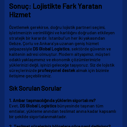
Sonuç: Lojistikte Fark Yaratan
Hizmet
Özetlemek gerekirse, doğru lojistik partneri seçimi,
işletmenizin verimliliğini ve karlılığını doğrudan etkileyen
stratejik bir karardır. İstanbul’un her iki yakasından
Gebze, Çorlu ve Ankara’ya uzanan geniş hizmet
yelpazesiyle
DS Global Logistics
, sektörde güvenin ve
kalitenin adresi olmuştur. Modern altyapımız, müşteri
odaklı yaklaşımımız ve ekonomik çözümlerimizle
yüklerinizi değil, işinizi geleceğe taşıyoruz. Siz de lojistik
süreçlerinizde
profesyonel destek
almak için bizimle
iletişime geçebilirsiniz.
Sık Sorulan Sorular
1. Ambar taşımacılığında yüklerim sigortalı mı?
Evet,
DS Global Logistics
bünyesinde taşınan tüm
emtialar, yükleme anından teslimat anına kadar kapsamlı
bir şekilde sigortalanmaktadır.
2. Teslimat süreleriniz bölgelere göre nasıl değişiyor?