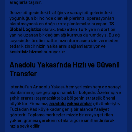
araçlarla taşınır.
Gebze bölgesindeki trafiğin ve sanayi bölgelerindeki
yoğunluğun bilincinde olan ekiplerimiz, operasyonları
aksatmayacak en doğru rota planlamalarını yapar.
DS
Global Logistics
olarak, Gebze’den Türkiye’nin dört bir
yanına uzanan bir dağıtım ağı kurmuş durumdayız. Bu ağ
sayesinde, üretim hatlarınızın durmasına izin vermeden,
tedarik zincirinizin halkalarını sağlamlaştırıyor ve
kesintisiz hizmet
sunuyoruz.
Anadolu Yakası’nda Hızlı ve Güvenli
Transfer
İstanbul’un Anadolu Yakası, hem yerleşim hem de sanayi
alanlarının iç içe geçtiği dinamik bir bölgedir. Åžehir içi ve
şehirlerarası taşımacılıkta bu bölgenin stratejik önemi
büyüktür. Firmamız,
anadolu yakası ambar
çözümleriyle,
Tuzla’dan Kadıköy’e kadar geniş bir alanda faaliyet
gösterir. Toplama merkezlerimizde bir araya getirilen
yükler, gitmesi gereken rotalara göre sınıflandırılarak
hızla sevk edilir.