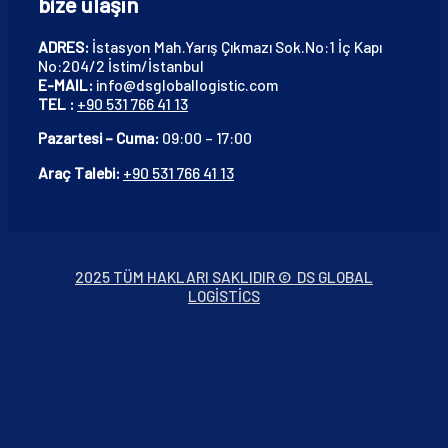
bize ulaşın
ADRES:
İstasyon Mah.Yarış Çıkmazı Sok.No:1 İç Kapı
No:204/2 İstim/İstanbul
E-MAIL:
info@dsgloballogistic.com
TEL :
+90 531 766 41 13
Pazartesi – Cuma:
09:00 – 17:00
Araç Talebi:
+90 531 766 41 13
2025 TÜM HAKLARI SAKLIDIR © DS GLOBAL
LOGISTICS