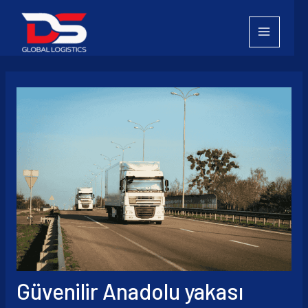
İçeriğe
atla
Güvenilir Anadolu yakası