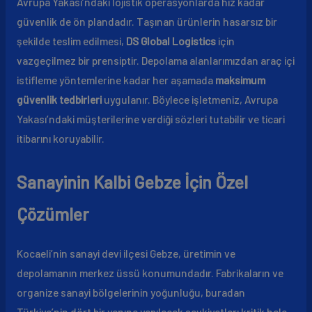
Avrupa Yakası’ndaki lojistik operasyonlarda hız kadar
güvenlik de ön plandadır. Taşınan ürünlerin hasarsız bir
şekilde teslim edilmesi,
DS Global Logistics
için
vazgeçilmez bir prensiptir. Depolama alanlarımızdan araç içi
istifleme yöntemlerine kadar her aşamada
maksimum
güvenlik tedbirleri
uygulanır. Böylece işletmeniz, Avrupa
Yakası’ndaki müşterilerine verdiği sözleri tutabilir ve ticari
itibarını koruyabilir.
Sanayinin Kalbi Gebze İçin Özel
Çözümler
Kocaeli’nin sanayi devi ilçesi Gebze, üretimin ve
depolamanın merkez üssü konumundadır. Fabrikaların ve
organize sanayi bölgelerinin yoğunluğu, buradan
Türkiye’nin dört bir yanına yapılacak sevkiyatları kritik hale