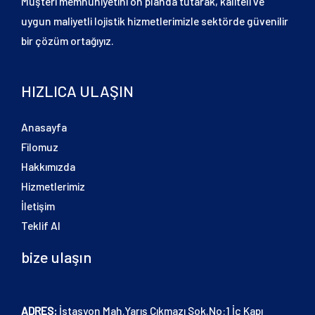
Müşteri memnuniyetini ön planda tutarak, kaliteli ve
uygun maliyetli lojistik hizmetlerimizle sektörde güvenilir
bir çözüm ortağıyız.
HIZLICA ULAŞIN
Anasayfa
Filomuz
Hakkımızda
Hizmetlerimiz
İletişim
Teklif Al
bize ulaşın
ADRES:
İstasyon Mah.Yarış Çıkmazı Sok.No:1 İç Kapı