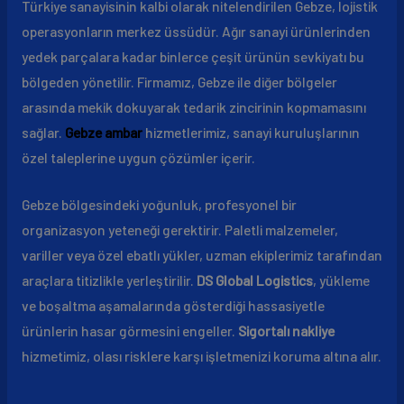
Türkiye sanayisinin kalbi olarak nitelendirilen Gebze, lojistik
operasyonların merkez üssüdür. Ağır sanayi ürünlerinden
yedek parçalara kadar binlerce çeşit ürünün sevkiyatı bu
bölgeden yönetilir. Firmamız, Gebze ile diğer bölgeler
arasında mekik dokuyarak tedarik zincirinin kopmamasını
sağlar.
Gebze ambar
hizmetlerimiz, sanayi kuruluşlarının
özel taleplerine uygun çözümler içerir.
Gebze bölgesindeki yoğunluk, profesyonel bir
organizasyon yeteneği gerektirir. Paletli malzemeler,
variller veya özel ebatlı yükler, uzman ekiplerimiz tarafından
araçlara titizlikle yerleştirilir.
DS Global Logistics
, yükleme
ve boşaltma aşamalarında gösterdiği hassasiyetle
ürünlerin hasar görmesini engeller.
Sigortalı nakliye
hizmetimiz, olası risklere karşı işletmenizi koruma altına alır.