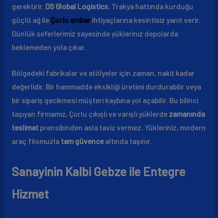
gerektirir.
DS Global Logistics
, Trakya hattında kurduğu
güçlü ağ ile
Çorlu ambar
ihtiyaçlarına kesintisiz yanıt verir.
Günlük seferlerimiz sayesinde yükleriniz depolarda
beklemeden yola çıkar.
Bölgedeki fabrikalar ve atölyeler için zaman, nakit kadar
değerlidir. Bir hammadde eksikliği üretimi durdurabilir veya
bir sipariş gecikmesi müşteri kaybına yol açabilir. Bu bilinci
taşıyan firmamız, Çorlu çıkışlı ve varışlı yüklerde
zamanında
teslimat
prensibinden asla taviz vermez. Yükleriniz, modern
araç filomuzla
tam güvence
altında taşınır.
Sanayinin Kalbi Gebze ile Entegre
Hizmet