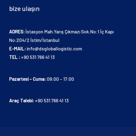
bize ulaşın
ADRES:
İstasyon Mah.Yarış Çıkmazı Sok.No:1 İç Kapı
No:204/2 İstim/İstanbul
E-MAIL:
info@dsgloballogistic.com
TEL :
+90 531 766 41 13
Pazartesi – Cuma:
09:00 – 17:00
Araç Talebi:
+90 531 766 41 13