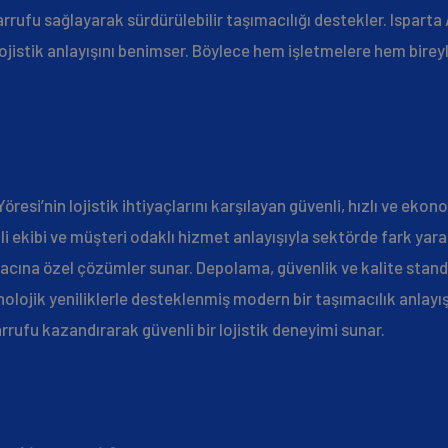
arrufu sağlayarak sürdürülebilir taşımacılığı destekler. Isparta
jistik anlayışını benimser. Böylece hem işletmelere hem bireyle
 Yöresi’nin lojistik ihtiyaçlarını karşılayan güvenli, hızlı ve ek
li ekibi ve müşteri odaklı hizmet anlayışıyla sektörde fark yar
yacına özel çözümler sunar. Depolama, güvenlik ve kalite stand
olojik yeniliklerle desteklenmiş modern bir taşımacılık anlayışı
rufu kazandırarak güvenli bir lojistik deneyimi sunar.