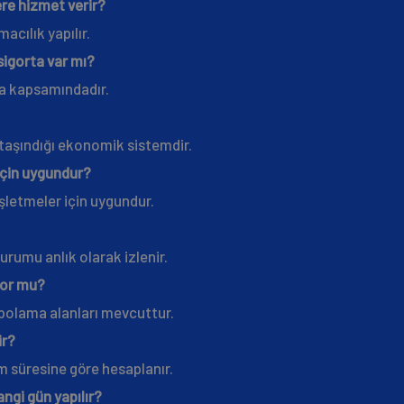
ere hizmet verir?
acılık yapılır.
igorta var mı?
ta kapsamındadır.
 taşındığı ekonomik sistemdir.
için uygundur?
işletmeler için uygundur.
durumu anlık olarak izlenir.
yor mu?
polama alanları mevcuttur.
ir?
m süresine göre hesaplanır.
angi gün yapılır?