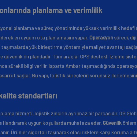
nlarında planlama ve verimlilik
syonel planlama ve süreç yönetiminde yüksek verimlilik hedefle
 ederek en uygun rota planlamasını yapar.
Operasyon
süreci, dij
el taşımalarda yük birleştirme yöntemiyle maliyet avantajı sağl
e güvenlik ön plandadır. Tüm araçlar GPS destekli izleme sistem
a sürekli bilgi verilir. Isparta Ambar taşımacılığında operasyo
ruf sağlar. Bu yapı, lojistik süreçlerin sorunsuz ilerlemesini
alite standartları
olama hizmeti, lojistik zincirin ayrılmaz bir parçasıdır. DS Gl
sınıflandırarak uygun koşullarda muhafaza eder.
Güvenlik
önleml
nır. Ürünler sigortalı taşınarak olası risklere karşı koruma altı