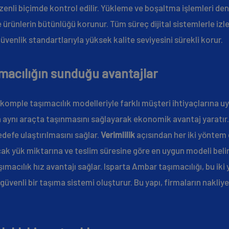
üzenli biçimde kontrol edilir. Yükleme ve boşaltma işlemleri de
de ürünlerin bütünlüğü korunur. Tüm süreç dijital sistemlerle izle
venlik standartlarıyla yüksek kalite seviyesini sürekli korur.
ımacılığın sunduğu avantajlar
 komple taşımacılık modelleriyle farklı müşteri ihtiyaçlarına 
n aynı araçta taşınmasını sağlayarak ekonomik avantaj yaratır.
defe ulaştırılmasını sağlar.
Verimlilik
açısından her iki yöntem 
cak yük miktarına ve teslim süresine göre en uygun modeli belirl
ımacılık hız avantajı sağlar. Isparta Ambar taşımacılığı, bu ik
enli bir taşıma sistemi oluşturur. Bu yapı, firmaların nakliye