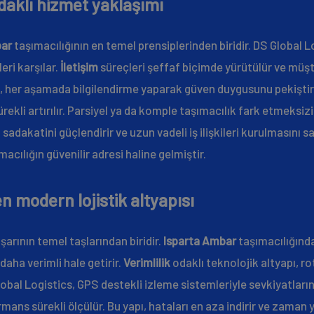
aklı hizmet yaklaşımı
bar
taşımacılığının en temel prensiplerinden biridir. DS Global L
eri karşılar.
İletişim
süreçleri şeffaf biçimde yürütülür ve müşte
i, her aşamada bilgilendirme yaparak güven duygusunu pekiştirir
sürekli artırılır. Parsiyel ya da komple taşımacılık fark etmeksi
 sadakatini güçlendirir ve uzun vadeli iş ilişkileri kurulmasını 
acılığın güvenilir adresi haline gelmiştir.
n modern lojistik altyapısı
arının temel taşlarından biridir.
Isparta Ambar
taşımacılığında
daha verimli hale getirir.
Verimlilik
odaklı teknolojik altyapı, r
lobal Logistics, GPS destekli izleme sistemleriyle sevkiyatları
rmans sürekli ölçülür. Bu yapı, hataları en aza indirir ve zaman y