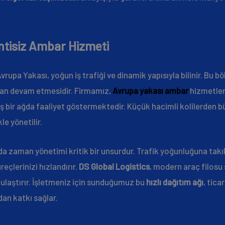
ntisiz Ambar Hizmeti
Avrupa Yakası, yoğun iş trafiği ve dinamik yapısıyla bilinir. Bu 
dan devam etmesidir. Firmamız,
Avrupa yakası ambar
hizmetleri
 bir ağda faaliyet göstermektedir. Küçük hacimli kolilerden bü
le yönetilir.
a zaman yönetimi kritik bir unsurdur. Trafik yoğunluğuna tak
reçlerinizi hızlandırır.
DS Global Logistics
, modern araç filosu 
a ulaştırır. İşletmeniz için sunduğumuz bu
hızlı dağıtım ağı
, tica
an katkı sağlar.