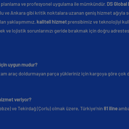
ylı planlama ve profesyonel uygulama ile mümkündür.
DS Global 
u ve Ankara gibi kritik noktalara uzanan geniş hizmet ağıyla 
lan yaklaşımımız,
kaliteli hizmet
prensibimiz ve teknolojiyi kul
k ve lojistik sorunlarınızı geride bırakmak için doğru adrestes
 için uygun mudur?
e tam araç doldurmayan parça yükleriniz için kargoya göre çok
 hizmet veriyor?
ebze) ve Tekirdağ (Çorlu) olmak üzere, Türkiye’nin
81 iline
ambar