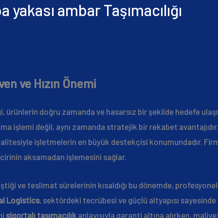
a yakası ambar Taşımacılığı
ven ve Hızın Önemi
liği, ürünlerin doğru zamanda ve hasarsız bir şekilde hedefe ula
şıma işlemi değil, aynı zamanda stratejik bir rekabet avantajıd
alitesiyle işletmelerin en büyük destekçisi konumundadır. Firm
incirinin aksamadan işlemesini sağlar.
iştiği ve teslimat sürelerinin kısaldığı bu dönemde, profesyone
l Logistics
, sektördeki tecrübesi ve güçlü altyapısı sayesinde 
ni
sigortalı taşımacılık
anlayışıyla garanti altına alırken, maliy