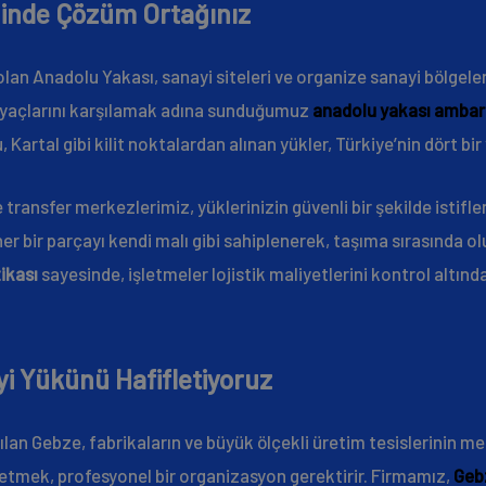
ğinde Çözüm Ortağınız
lan Anadolu Yakası, sanayi siteleri ve organize sanayi bölgeler
htiyaçlarını karşılamak adına sunduğumuz
anadolu yakası ambar
, Kartal gibi kilit noktalardan alınan yükler, Türkiye’nin dört bir
transfer merkezlerimiz, yüklerinizin güvenli bir şekilde istif
 her bir parçayı kendi malı gibi sahiplenerek, taşıma sırasında o
ikası
sayesinde, işletmeler lojistik maliyetlerini kontrol altı
i Yükünü Hafifletiyoruz
ılan Gebze, fabrikaların ve büyük ölçekli üretim tesislerinin 
tmek, profesyonel bir organizasyon gerektirir. Firmamız,
Geb