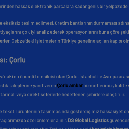
erinden hassas elektronik parçalara kadar geniş bir yelpazede
e eksiksiz teslim edilmesi, üretim bantlarının durmaması adın
htiyaçlarını çok iyi analiz ederek operasyonlarını buna göre şeki
erler
, Gebze’deki işletmelerin Türkiye geneline açılan kapısı 
sı: Çorlu
a’daki en önemli temsilcisi olan Çorlu, İstanbul ile Avrupa ara
istik taleplerine yanıt veren
Çorlu ambar
hizmetlerimiz, kalite v
tarmalı veya direkt seferlerle hedeflenen şehirlere ulaştırılır.
e tekstil ürünlerinin taşınmasında gösterdiğimiz hassasiyet ön
açlarımızda özel önlemler alınır.
DS Global Logistics
güvencesi
şürmesine yardımcı olur. Trakya bölgesindeki
kesintisiz hizmet