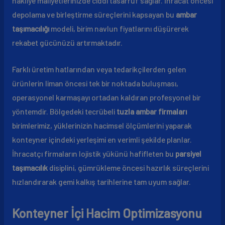
nakliye maliyetlerinizde ciddi tasarruf sağlar. İhracat öncesi
depolama ve birleştirme süreçlerini kapsayan bu
ambar
taşımacılığı
modeli, birim navlun fiyatlarını düşürerek
rekabet gücünüzü artırmaktadır.
Farklı üretim hatlarından veya tedarikçilerden gelen
ürünlerin liman öncesi tek bir noktada buluşması,
operasyonel karmaşayı ortadan kaldıran profesyonel bir
yöntemdir. Bölgedeki tecrübeli
tuzla ambar firmaları
birimlerimiz, yüklerinizin hacimsel ölçümlerini yaparak
konteyner içindeki yerleşimi en verimli şekilde planlar.
İhracatçı firmaların lojistik yükünü hafifleten bu
parsiyel
taşımacılık
disiplini, gümrükleme öncesi hazırlık süreçlerini
hızlandırarak gemi kalkış tarihlerine tam uyum sağlar.
Konteyner İçi Hacim Optimizasyonu