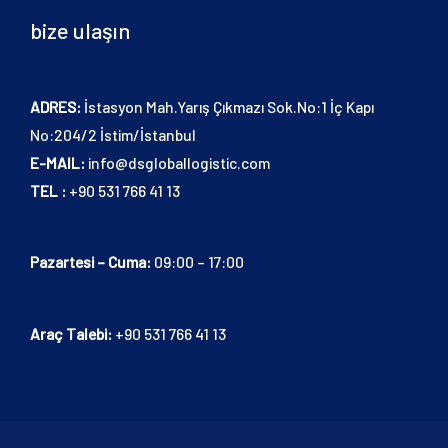
bize ulaşın
ADRES:
İstasyon Mah.Yarış Çıkmazı Sok.No:1 İç Kapı
No:204/2 İstim/İstanbul
E-MAIL:
info@dsgloballogistic.com
TEL :
+90 531 766 41 13
Pazartesi – Cuma:
09:00 – 17:00
Araç Talebi:
+90 531 766 41 13