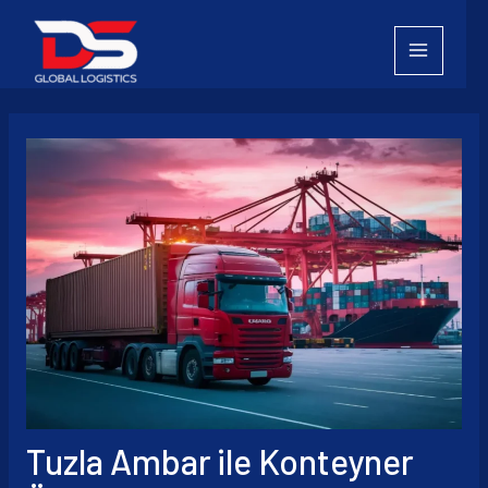
İçeriğe
atla
Tuzla Ambar ile Konteyner